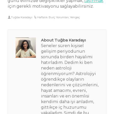
günü evinizde değişiklikler yapmak,
taşınmak
için gerekli motivasyonu sağlayabilirsiniz.
Tuğba Karadayı
Haftalık Burç Yorumları
,
Yengeç
About Tuğba Karadayı
Seneler süren kişisel
gelişim periyodunun
sonunda birden hayalimi
hatırladım. Dedim ki ben
neden astroloji
öğrenmiyorum? Astrolojiyi
öğrendikçe olayların
nedenlerini ve çözümlerini,
hayat amacımı, evreni,
insanları ve en önemlisi
kendimi daha iyi anladım,
gittikçe iç huzurumu
yakaladım. Şimdi de bu