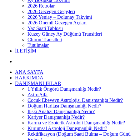
Ay Boşlukta Takvimi
2026 Retrolar
2026 Gezegen Geçişleri
2026 Yeniay – Dolunay Takvimi
2026 Önemli Gezegen Açıları
Yaz Saati Tablosu
Kuzey Güney Ay Düğümü Transitleri
Chiron Transitleri
Tutulmalar
İLETİŞİM
ANA SAYFA
HAKKIMDA
DANIŞMANLIKLAR
1 Yıllık Öngörü Danışmanlığı Nedir?
Astro Şifa
Çocuk Ebeveyn Astrolojisi Danışmanlığı Nedir?
Doğum Haritası Danışmanlığı Nedir?
İlişki Analizi Danışmanlığı Nedir?
Kariyer Danışmanlığı Nedir?
Karma ve Ezoterik Astroloji Danışmanlığı Nedir?
Kurumsal Astroloji Danışmanlığı Nedir?
Rektifikasyon (Doğum Saati Bulma – Doğum Günü
Bulma)