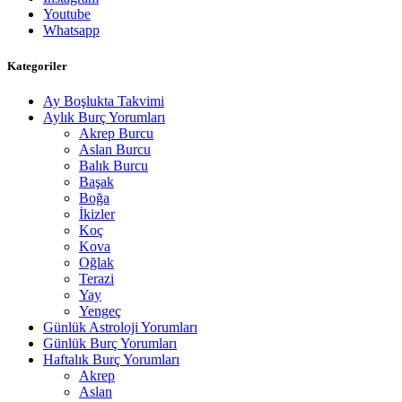
Youtube
Whatsapp
Kategoriler
Ay Boşlukta Takvimi
Aylık Burç Yorumları
Akrep Burcu
Aslan Burcu
Balık Burcu
Başak
Boğa
İkizler
Koç
Kova
Oğlak
Terazi
Yay
Yengeç
Günlük Astroloji Yorumları
Günlük Burç Yorumları
Haftalık Burç Yorumları
Akrep
Aslan