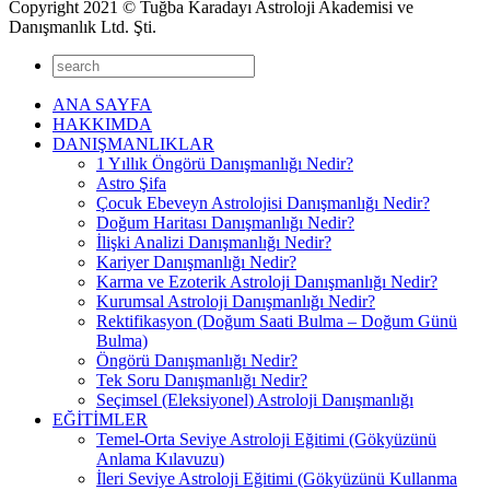
Copyright 2021 © Tuğba Karadayı Astroloji Akademisi ve
Danışmanlık Ltd. Şti.
ANA SAYFA
HAKKIMDA
DANIŞMANLIKLAR
1 Yıllık Öngörü Danışmanlığı Nedir?
Astro Şifa
Çocuk Ebeveyn Astrolojisi Danışmanlığı Nedir?
Doğum Haritası Danışmanlığı Nedir?
İlişki Analizi Danışmanlığı Nedir?
Kariyer Danışmanlığı Nedir?
Karma ve Ezoterik Astroloji Danışmanlığı Nedir?
Kurumsal Astroloji Danışmanlığı Nedir?
Rektifikasyon (Doğum Saati Bulma – Doğum Günü
Bulma)
Öngörü Danışmanlığı Nedir?
Tek Soru Danışmanlığı Nedir?
Seçimsel (Eleksiyonel) Astroloji Danışmanlığı
EĞİTİMLER
Temel-Orta Seviye Astroloji Eğitimi (Gökyüzünü
Anlama Kılavuzu)
İleri Seviye Astroloji Eğitimi (Gökyüzünü Kullanma