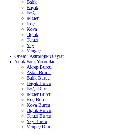
Balık
Başak
Boğa
İkizler
Koç
Kova
Oğlak
Terazi
Yay
Yengeç
Önemli Astrolojik Olaylar
Yıllık Burç Yorumları
Akrep Burcu
Aslan Burcu
Balık Burcu
Başak Burcu
Boğa Burcu
İkizler Burcu
Koç Burcu
Kova Burcu
Oğlak Burcu
Terazi Burcu
Yay Burcu
Yengeç Burcu