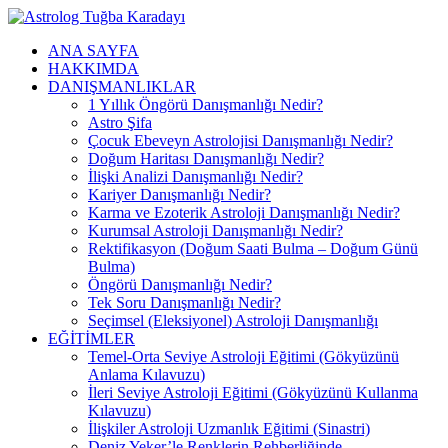
ANA SAYFA
HAKKIMDA
DANIŞMANLIKLAR
1 Yıllık Öngörü Danışmanlığı Nedir?
Astro Şifa
Çocuk Ebeveyn Astrolojisi Danışmanlığı Nedir?
Doğum Haritası Danışmanlığı Nedir?
İlişki Analizi Danışmanlığı Nedir?
Kariyer Danışmanlığı Nedir?
Karma ve Ezoterik Astroloji Danışmanlığı Nedir?
Kurumsal Astroloji Danışmanlığı Nedir?
Rektifikasyon (Doğum Saati Bulma – Doğum Günü
Bulma)
Öngörü Danışmanlığı Nedir?
Tek Soru Danışmanlığı Nedir?
Seçimsel (Eleksiyonel) Astroloji Danışmanlığı
EĞİTİMLER
Temel-Orta Seviye Astroloji Eğitimi (Gökyüzünü
Anlama Kılavuzu)
İleri Seviye Astroloji Eğitimi (Gökyüzünü Kullanma
Kılavuzu)
İlişkiler Astroloji Uzmanlık Eğitimi (Sinastri)
Deniz Yeker’le Renklerin Rehberliğinde