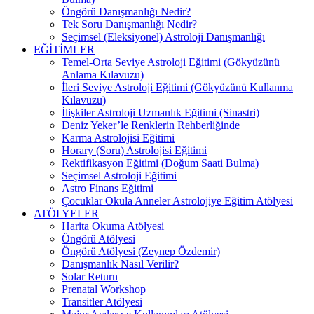
Öngörü Danışmanlığı Nedir?
Tek Soru Danışmanlığı Nedir?
Seçimsel (Eleksiyonel) Astroloji Danışmanlığı
EĞİTİMLER
Temel-Orta Seviye Astroloji Eğitimi (Gökyüzünü
Anlama Kılavuzu)
İleri Seviye Astroloji Eğitimi (Gökyüzünü Kullanma
Kılavuzu)
İlişkiler Astroloji Uzmanlık Eğitimi (Sinastri)
Deniz Yeker’le Renklerin Rehberliğinde
Karma Astrolojisi Eğitimi
Horary (Soru) Astrolojisi Eğitimi
Rektifikasyon Eğitimi (Doğum Saati Bulma)
Seçimsel Astroloji Eğitimi
Astro Finans Eğitimi
Çocuklar Okula Anneler Astrolojiye Eğitim Atölyesi
ATÖLYELER
Harita Okuma Atölyesi
Öngörü Atölyesi
Öngörü Atölyesi (Zeynep Özdemir)
Danışmanlık Nasıl Verilir?
Solar Return
Prenatal Workshop
Transitler Atölyesi