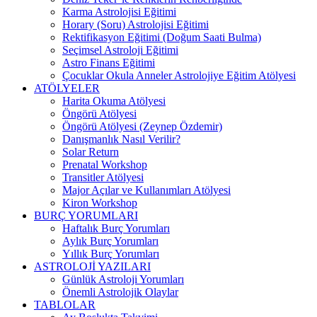
Karma Astrolojisi Eğitimi
Horary (Soru) Astrolojisi Eğitimi
Rektifikasyon Eğitimi (Doğum Saati Bulma)
Seçimsel Astroloji Eğitimi
Astro Finans Eğitimi
Çocuklar Okula Anneler Astrolojiye Eğitim Atölyesi
ATÖLYELER
Harita Okuma Atölyesi
Öngörü Atölyesi
Öngörü Atölyesi (Zeynep Özdemir)
Danışmanlık Nasıl Verilir?
Solar Return
Prenatal Workshop
Transitler Atölyesi
Major Açılar ve Kullanımları Atölyesi
Kiron Workshop
BURÇ YORUMLARI
Haftalık Burç Yorumları
Aylık Burç Yorumları
Yıllık Burç Yorumları
ASTROLOJİ YAZILARI
Günlük Astroloji Yorumları
Önemli Astrolojik Olaylar
TABLOLAR