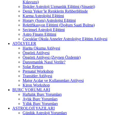
Kılavuzu)
İlişkiler Astroloji Uzmanlık Eğitimi (Sinastri)
Deniz Yeker’le Renklerin Rehberliğinde
Karma Astrolojisi Eğitimi
Horary (Soru) Astrolojisi Eğitimi
Rektifikasyon Eğitimi (Doğum Saati Bulma)
Seçimsel Astroloji Eğitimi
Astro Finans Eğitimi
Çocuklar Okula Anneler Astrolojiye Eğitim Atölyesi
ATÖLYELER
Harita Okuma Atölyesi
Öngörü Atölyesi
Öngörü Atölyesi (Zeynep Özdemir)
Danışmanlık Nasıl Verilir?
Solar Return
Prenatal Workshop
Transitler Atölyesi
Major Açılar ve Kullanımları Atölyesi
Kiron Workshop
BURÇ YORUMLARI
Haftalık Burç Yorumları
Aylık Burç Yorumları
Yıllık Burç Yorumları
ASTROLOJİ YAZILARI
Günlük Astroloji Yorumları