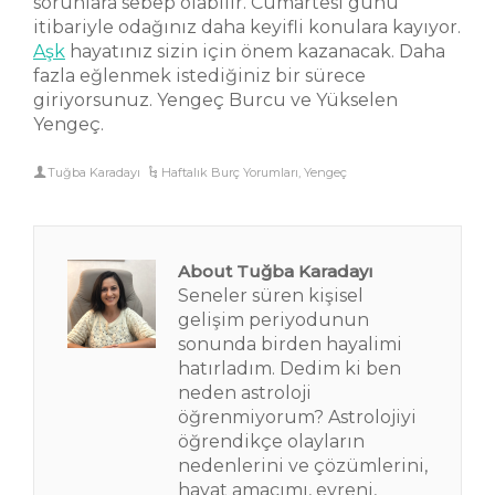
sorunlara sebep olabilir. Cumartesi günü
itibariyle odağınız daha keyifli konulara kayıyor.
Aşk
hayatınız sizin için önem kazanacak. Daha
fazla eğlenmek istediğiniz bir sürece
giriyorsunuz. Yengeç Burcu ve Yükselen
Yengeç.
Tuğba Karadayı
Haftalık Burç Yorumları
,
Yengeç
About Tuğba Karadayı
Seneler süren kişisel
gelişim periyodunun
sonunda birden hayalimi
hatırladım. Dedim ki ben
neden astroloji
öğrenmiyorum? Astrolojiyi
öğrendikçe olayların
nedenlerini ve çözümlerini,
hayat amacımı, evreni,