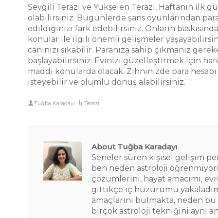
Sevgili Terazi ve Yükselen Terazi, Haftanın ilk g
olabilirsiniz. Bugünlerde şans oyunlarından para
edildiğinizi fark edebilirsiniz. Onların baskısı
konular ile ilgili önemli gelişmeler yaşayabilirs
canınızı sıkabilir. Paranıza sahip çıkmanız gerek
başlayabilirsiniz. Evinizi güzelleştirmek için ha
maddi konularda olacak. Zihninizde para hesabı
isteyebilir ve olumlu dönüş alabilirsiniz.
Tuğba Karadayı
Terazi
About Tuğba Karadayı
Seneler süren kişisel gelişim 
ben neden astroloji öğrenmiyoru
çözümlerini, hayat amacımı, evre
gittikçe iç huzurumu yakaladım.
amaçlarını bulmakta, neden bu
birçok astroloji tekniğini aynı 