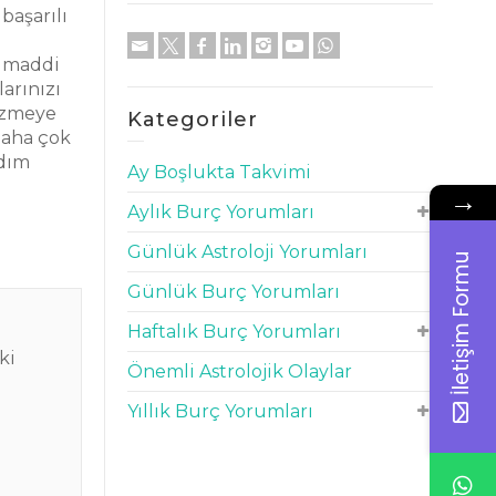
başarılı
e
a maddi
arınızı
çözmeye
Kategoriler
 daha çok
rdım
Ay Boşlukta Takvimi
→
Aylık Burç Yorumları
Günlük Astroloji Yorumları
İletişim Formu
Günlük Burç Yorumları
Haftalık Burç Yorumları
ki
Önemli Astrolojik Olaylar
Yıllık Burç Yorumları