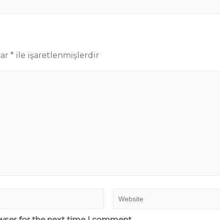
lar
*
ile işaretlenmişlerdir
wser for the next time I comment.