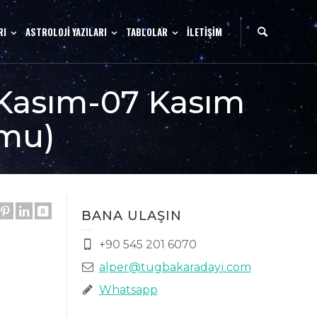
RI
ASTROLOJİ YAZILARI
TABLOLAR
İLETİŞİM
1 Kasım-07 Kasım
umu)
BANA ULAŞIN
+90 545 201 6070
alper@tugbakaradayi.com
Whatsapp