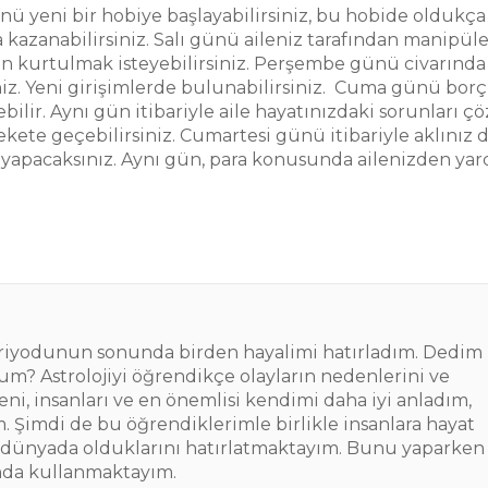
ünü yeni bir hobiye başlayabilirsiniz, bu hobide oldukça 
 kazanabilirsiniz. Salı günü aileniz tarafından manipül
ndan kurtulmak isteyebilirsiniz. Perşembe günü civarınd
iniz. Yeni girişimlerde bulunabilirsiniz. Cuma günü borçl
ebilir. Aynı gün itibariyle aile hayatınızdaki sorunları 
rekete geçebilirsiniz. Cumartesi günü itibariyle aklınız
 yapacaksınız. Aynı gün, para konusunda ailenizden ya
periyodunun sonunda birden hayalimi hatırladım. Dedim 
m? Astrolojiyi öğrendikçe olayların nedenlerini ve
ni, insanları ve en önemlisi kendimi daha iyi anladım,
 Şimdi de bu öğrendiklerimle birlikle insanlara hayat
 dünyada olduklarını hatırlatmaktayım. Bunu yaparken
anda kullanmaktayım.