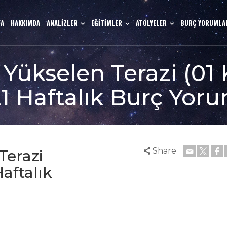
FA
HAKKIMDA
ANALİZLER
EĞİTİMLER
ATÖLYELER
BURÇ YORUMLA
 Yükselen Terazi (0
1 Haftalık Burç Yor
Share
Terazi
aftalık