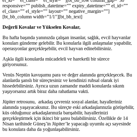
el_id=”” el_class=”” el_style=””][bt_bb_row column_gap=”30″
responsive=”” publish_datetime=”” expiry_datetime=”” el_id=””
el_class=”” el_style=”” layout=”” negative_margin=””]
[bt_bb_column width=”1/1″][bt_bb_text]
Değerli Kovalar ve Yükselen Kovalar,
Bu hafta başında yanınızda çalışan insanlar, sağlık, evcil hayvanlar
konuları gündeme gelebilir. Bu konularla ilgili anlaşmalar yapabilir,
operasyonlar gerçekleşebilir, evcil hayvan edinebilirsiniz.
Aşkla ilgili konularda mücadeleli ve hareketli bir sürece
giriyorsunuz.
Venüs Neptün kavuşumu para ve değer alanında gerçekleşecek. Bu
alanlarda şanslı bir süreçtesiniz ve kendinizi ruhsal olarak iyi
hissedebilirsiniz. Ayrıca uzun zamandır maddi konularda sıkıntı
yaşıyorsanız artık biraz daha rahatlama vakti.
Jüpiter retrosunu, arkadaş çevreniz sosyal alanlar, hayalleriniz
alanında yaşayacaksınız. Bu süreçte eski arkadaşlarınızla görüşebilir,
küs olduğunuz arkadaşlarınızla barışabilir, hayallerinizi
gerçekleştirmek için ikinci bir şansı bulabilirsiniz. Özellikle de 14
Nisan tarihinde Güneş’in Jüpiter’le yapacağı uyumlu açı sayesinde
bu konulara daha da yoğunlaşabilirsiniz.