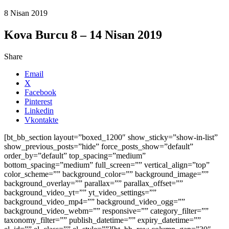
8 Nisan 2019
Kova Burcu 8 – 14 Nisan 2019
Share
Email
X
Facebook
Pinterest
Linkedin
Vkontakte
[bt_bb_section layout=”boxed_1200″ show_sticky=”show-in-list”
show_previous_posts=”hide” force_posts_show=”default”
order_by=”default” top_spacing=”medium”
bottom_spacing=”medium” full_screen=”” vertical_align=”top”
color_scheme=”” background_color=”” background_image=””
background_overlay=”” parallax=”” parallax_offset=””
background_video_yt=”” yt_video_settings=””
background_video_mp4=”” background_video_ogg=””
background_video_webm=”” responsive=”” category_filter=””
taxonomy_filter=”” publish_datetime=”” expiry_datetime=””