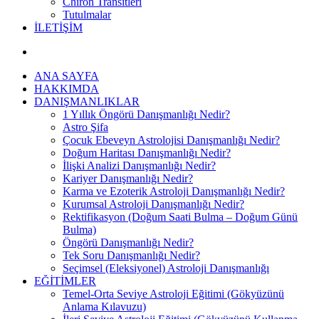
Chiron Transitleri
Tutulmalar
İLETİŞİM
ANA SAYFA
HAKKIMDA
DANIŞMANLIKLAR
1 Yıllık Öngörü Danışmanlığı Nedir?
Astro Şifa
Çocuk Ebeveyn Astrolojisi Danışmanlığı Nedir?
Doğum Haritası Danışmanlığı Nedir?
İlişki Analizi Danışmanlığı Nedir?
Kariyer Danışmanlığı Nedir?
Karma ve Ezoterik Astroloji Danışmanlığı Nedir?
Kurumsal Astroloji Danışmanlığı Nedir?
Rektifikasyon (Doğum Saati Bulma – Doğum Günü
Bulma)
Öngörü Danışmanlığı Nedir?
Tek Soru Danışmanlığı Nedir?
Seçimsel (Eleksiyonel) Astroloji Danışmanlığı
EĞİTİMLER
Temel-Orta Seviye Astroloji Eğitimi (Gökyüzünü
Anlama Kılavuzu)