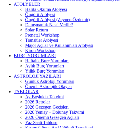
ATÖLYELER
Harita Okuma Atölyesi
Öngörü Atölyesi
Öngörü Atölyesi (Zeynep Özdemir)
Danışmanlık Nasıl Verilir?
Solar Return
Prenatal Workshop
Transitler Atölyesi
Major Açılar ve Kullanımları Atölyesi
Kiron Workshop
BURÇ YORUMLARI
Haftalık Burç Yorumları
Aylık Burç Yorumları
Yıllık Burç Yorumları
ASTROLOJİ YAZILARI
Günlük Astroloji Yorumları
Önemli Astrolojik Olaylar
TABLOLAR
Ay Boşlukta Takvimi
2026 Retrolar
2026 Gezegen Geçişleri
2026 Yeniay – Dolunay Takvimi
2026 Önemli Gezegen Açıları
Yaz Saati Tablosu
Kuzey Güney Ay Düğümü Transitleri