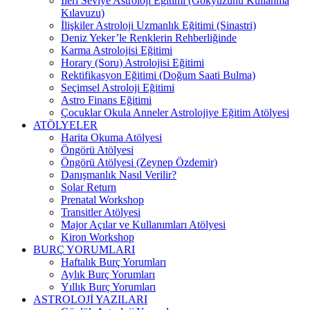
İleri Seviye Astroloji Eğitimi (Gökyüzünü Kullanma
Kılavuzu)
İlişkiler Astroloji Uzmanlık Eğitimi (Sinastri)
Deniz Yeker’le Renklerin Rehberliğinde
Karma Astrolojisi Eğitimi
Horary (Soru) Astrolojisi Eğitimi
Rektifikasyon Eğitimi (Doğum Saati Bulma)
Seçimsel Astroloji Eğitimi
Astro Finans Eğitimi
Çocuklar Okula Anneler Astrolojiye Eğitim Atölyesi
ATÖLYELER
Harita Okuma Atölyesi
Öngörü Atölyesi
Öngörü Atölyesi (Zeynep Özdemir)
Danışmanlık Nasıl Verilir?
Solar Return
Prenatal Workshop
Transitler Atölyesi
Major Açılar ve Kullanımları Atölyesi
Kiron Workshop
BURÇ YORUMLARI
Haftalık Burç Yorumları
Aylık Burç Yorumları
Yıllık Burç Yorumları
ASTROLOJİ YAZILARI