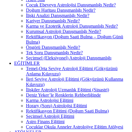
Çocuk Ebeveyn Astrolojisi Danışmanlığı Nedir?
Doğum Haritası Danışmanlığı Nedir?
İlişki Analizi Danışmanlığı Nedir?
Kariyer Danışmanlığı Nedir?
Karma ve Ezoterik Astroloji Danışmanlığı Nedir?
Kurumsal Astroloji Danışmanlığı Nedir?
Rektifikasyon (Doğum Saati Bulma – Doğum Günü
Bulma)
Öngörü Danışmanlığı Nedir?
Tek Soru Danışmanlığı Nedir?
Seçimsel (Eleksiyonel) Astroloji Danışmanlığı
EĞİTİMLER
Temel-Orta Seviye Astroloji Eğitimi (Gökyüzünü
Anlama Kılavuzu)
İleri Seviye Astroloji Eğitimi (Gökyüzünü Kullanma
Kılavuzu)
İlişkiler Astroloji Uzmanlık Eğitimi (Sinastri)
Deniz Yeker’le Renklerin Rehberliğinde
Karma Astrolojisi Eğitimi
Horary (Soru) Astrolojisi Eğitimi
Rektifikasyon Eğitimi (Doğum Saati Bulma)
Seçimsel Astroloji Eğitimi
Astro Finans Eğitimi
Çocuklar Okula Anneler Astrolojiye Eğitim Atölyesi