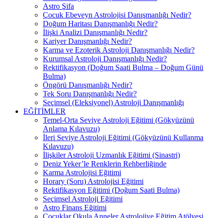
Astro Şifa
Çocuk Ebeveyn Astrolojisi Danışmanlığı Nedir?
Doğum Haritası Danışmanlığı Nedir?
İlişki Analizi Danışmanlığı Nedir?
Kariyer Danışmanlığı Nedir?
Karma ve Ezoterik Astroloji Danışmanlığı Nedir?
Kurumsal Astroloji Danışmanlığı Nedir?
Rektifikasyon (Doğum Saati Bulma – Doğum Günü
Bulma)
Öngörü Danışmanlığı Nedir?
Tek Soru Danışmanlığı Nedir?
Seçimsel (Eleksiyonel) Astroloji Danışmanlığı
EĞİTİMLER
Temel-Orta Seviye Astroloji Eğitimi (Gökyüzünü
Anlama Kılavuzu)
İleri Seviye Astroloji Eğitimi (Gökyüzünü Kullanma
Kılavuzu)
İlişkiler Astroloji Uzmanlık Eğitimi (Sinastri)
Deniz Yeker’le Renklerin Rehberliğinde
Karma Astrolojisi Eğitimi
Horary (Soru) Astrolojisi Eğitimi
Rektifikasyon Eğitimi (Doğum Saati Bulma)
Seçimsel Astroloji Eğitimi
Astro Finans Eğitimi
Çocuklar Okula Anneler Astrolojiye Eğitim Atölyesi