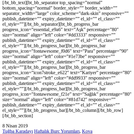
[/bt_bb_text][bt_bb_separator top_spacing=”normal”
bottom_spacing=”normal” border_style=”” border_width=””
separator_width=”large” color_scheme=”dark-skin” responsive=””
publish_datetime=”” expiry_datetime=”” el_id=”” el_class=””
el_style=””][/bt_bb_separator][bt_bb_progress_bar
progress_icon=”essential_e9a6″ text=”Aşk” percentage=”80″
size=”normal” align=”left” color=”#dd3333″ responsive=””
publish_datetime=”” expiry_datetime=”” el_id=”” el_class=””
el_style=””][/bt_bb_progress_bar][bt_bb_progress_bar
progress_icon=”fontawesome_f0d6″ text=”Para” percentage=”90″
size=”normal” align=”left” color=”#1e73be” responsive=””
publish_datetime=”” expiry_datetime=”” el_id=”” el_class=””
el_style=””][/bt_bb_progress_bar][bt_bb_progress_bar
progress_icon=”icon7stroke_e622″ text=”Kariyer” percentage=”80″
size=”normal” align=”left” color=”#dd9933″ responsive=””
publish_datetime=”” expiry_datetime=”” el_id=”” el_class=””
el_style=””][/bt_bb_progress_bar][bt_bb_progress_bar
progress_icon=”fontawesome_f21e” text=”Sağlık” percentage=”80″
size=”normal” align=”left” color=”#81d742″ responsive=””
publish_datetime=”” expiry_datetime=”” el_id=”” el_class=””
el_style=””][/bt_bb_progress_bar][/bt_bb_column][/bt_bb_row]
[/bt_bb_section]
8 Nisan 2019
Tuğba Karadayı
Haftalık Burç Yorumları
,
Kova