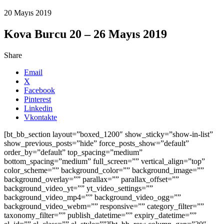
20 Mayıs 2019
Kova Burcu 20 – 26 Mayıs 2019
Share
Email
X
Facebook
Pinterest
Linkedin
Vkontakte
[bt_bb_section layout=”boxed_1200″ show_sticky=”show-in-list”
show_previous_posts=”hide” force_posts_show=”default”
order_by=”default” top_spacing=”medium”
bottom_spacing=”medium” full_screen=”” vertical_align=”top”
color_scheme=”” background_color=”” background_image=””
background_overlay=”” parallax=”” parallax_offset=””
background_video_yt=”” yt_video_settings=””
background_video_mp4=”” background_video_ogg=””
background_video_webm=”” responsive=”” category_filter=””
taxonomy_filter=”” publish_datetime=”” expiry_datetime=””