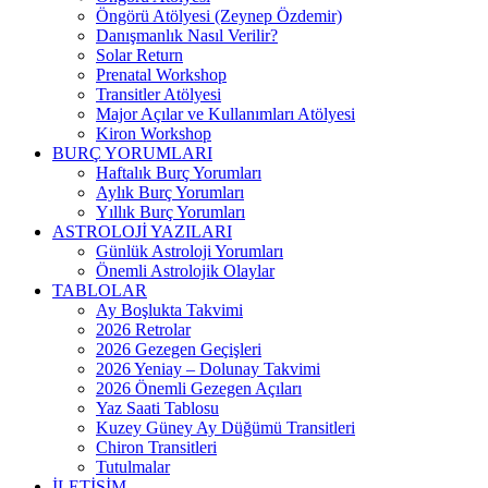
Öngörü Atölyesi (Zeynep Özdemir)
Danışmanlık Nasıl Verilir?
Solar Return
Prenatal Workshop
Transitler Atölyesi
Major Açılar ve Kullanımları Atölyesi
Kiron Workshop
BURÇ YORUMLARI
Haftalık Burç Yorumları
Aylık Burç Yorumları
Yıllık Burç Yorumları
ASTROLOJİ YAZILARI
Günlük Astroloji Yorumları
Önemli Astrolojik Olaylar
TABLOLAR
Ay Boşlukta Takvimi
2026 Retrolar
2026 Gezegen Geçişleri
2026 Yeniay – Dolunay Takvimi
2026 Önemli Gezegen Açıları
Yaz Saati Tablosu
Kuzey Güney Ay Düğümü Transitleri
Chiron Transitleri
Tutulmalar
İLETİŞİM