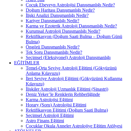
Çocuk Ebeveyn Astrolojisi Danışmanlığı Nedir?
Doğum Haritası Danışmanlığı Nedir?
İlişki Analizi Danışmanlığı Nedir?
Kariyer Danışmanlığı Nedir?
Karma ve Ezoterik Astroloji Danışmanlığı Nedir?
Kurumsal Astroloji Danışmanlığı Nedir?
Rektifikasyon (Doğum Saati Bulma – Doğum Günü
Bulma)
Öngörü Danışmanlığı Nedir?
Tek Soru Danışmanlığı Nedir?
Seçimsel (Eleksiyonel) Astroloji Danışmanlığı
EĞİTİMLER
Temel-Orta Seviye Astroloji Eğitimi (Gökyüzünü
Anlama Kılavuzu)
İleri Seviye Astroloji Eğitimi (Gökyüzünü Kullanma
Kılavuzu)
İlişkiler Astroloji Uzmanlık Eğitimi (Sinastri)
Deniz Yeker’le Renklerin Rehberliğinde
Karma Astrolojisi Eğitimi
Horary (Soru) Astrolojisi Eğitimi
Rektifikasyon Eğitimi (Doğum Saati Bulma)
Seçimsel Astroloji Eğitimi
Astro Finans Eğitimi
Çocuklar Okula Anneler Astrolojiye Eğitim Atölyesi