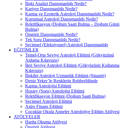
İlişki Analizi Danışmanlığı Nedir?
Kariyer Danışmanlığı Nedir?
Karma ve Ezoterik Astroloji Danışmanlığı Nedir?
Kurumsal Astroloji Danışmanlığı Nedir?
Rektifikasyon (Doğum Saati Bulma – Doğum Günü
Bulma)
Öngörü Danışmanlığı Nedir?
Tek Soru Danışmanlığı Nedir?
Seçimsel (Eleksiyonel) Astroloji Danışmanlığı
EĞİTİMLER
Temel-Orta Seviye Astroloji Eğitimi (Gökyüzünü
Anlama Kılavuzu)
İleri Seviye Astroloji Eğitimi (Gökyüzünü Kullanma
Kılavuzu)
İlişkiler Astroloji Uzmanlık Eğitimi (Sinastri)
Deniz Yeker’le Renklerin Rehberliğinde
Karma Astrolojisi Eğitimi
Horary (Soru) Astrolojisi Eğitimi
Rektifikasyon Eğitimi (Doğum Saati Bulma)
Seçimsel Astroloji Eğitimi
Astro Finans Eğitimi
Çocuklar Okula Anneler Astrolojiye Eğitim Atölyesi
ATÖLYELER
Harita Okuma Atölyesi
Öngörü Atölyesi