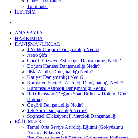
Chiron Transitleri
Tutulmalar
İLETİŞİM
ANA SAYFA
HAKKIMDA
DANIŞMANLIKLAR
1 Yıllık Öngörü Danışmanlığı Nedir?
Astro Şifa
Çocuk Ebeveyn Astrolojisi Danışmanlığı Nedir?
Doğum Haritası Danışmanlığı Nedir?
İlişki Analizi Danışmanlığı Nedir?
Kariyer Danışmanlığı Nedir?
Karma ve Ezoterik Astroloji Danışmanlığı Nedir?
Kurumsal Astroloji Danışmanlığı Nedir?
Rektifikasyon (Doğum Saati Bulma – Doğum Günü
Bulma)
Öngörü Danışmanlığı Nedir?
Tek Soru Danışmanlığı Nedir?
Seçimsel (Eleksiyonel) Astroloji Danışmanlığı
EĞİTİMLER
Temel-Orta Seviye Astroloji Eğitimi (Gökyüzünü
Anlama Kılavuzu)