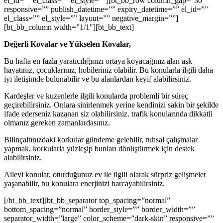
el_id=”” el_class=”” el_style=””][bt_bb_row column_gap=”30″
responsive=”” publish_datetime=”” expiry_datetime=”” el_id=””
el_class=”” el_style=”” layout=”” negative_margin=””]
[bt_bb_column width=”1/1″][bt_bb_text]
Değerli Kovalar ve Yükselen Kovalar,
Bu hafta en fazla yaratıcılığınızı ortaya koyacağınız alan aşk
hayatınız, çocuklarınız, hobileriniz olabilir. Bu konularla ilgili daha
iyi iletişimde bulunabilir ve bu alanlardan keyif alabilirsiniz.
Kardeşler ve kuzenlerle ilgili konularda problemli bir süreç
geçirebilirsiniz. Onlara sinirlenmek yerine kendinizi sakin bir şekilde
ifade ederseniz kazanan siz olabilirsiniz. trafik konularında dikkatli
olmanız gereken zamanlardasınız.
Bilinçaltınızdaki korkular gündeme gelebilir, ruhsal çalışmalar
yapmak, korkularla yüzleşip bunları dönüştürmek için destek
alabilirsiniz.
Ailevi konular, oturduğunuz ev ile ilgili olarak sürpriz gelişmeler
yaşanabilir, bu konulara enerjinizi harcayabilirsiniz.
[/bt_bb_text][bt_bb_separator top_spacing=”normal”
bottom_spacing=”normal” border_style=”” border_width=””
separator_width=”large” color_scheme=”dark-skin” responsive=””