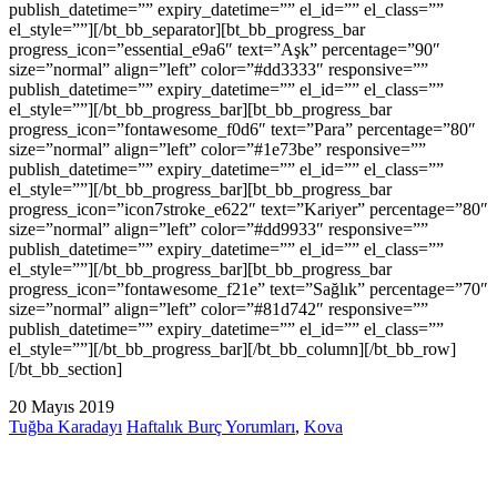
publish_datetime=”” expiry_datetime=”” el_id=”” el_class=””
el_style=””][/bt_bb_separator][bt_bb_progress_bar
progress_icon=”essential_e9a6″ text=”Aşk” percentage=”90″
size=”normal” align=”left” color=”#dd3333″ responsive=””
publish_datetime=”” expiry_datetime=”” el_id=”” el_class=””
el_style=””][/bt_bb_progress_bar][bt_bb_progress_bar
progress_icon=”fontawesome_f0d6″ text=”Para” percentage=”80″
size=”normal” align=”left” color=”#1e73be” responsive=””
publish_datetime=”” expiry_datetime=”” el_id=”” el_class=””
el_style=””][/bt_bb_progress_bar][bt_bb_progress_bar
progress_icon=”icon7stroke_e622″ text=”Kariyer” percentage=”80″
size=”normal” align=”left” color=”#dd9933″ responsive=””
publish_datetime=”” expiry_datetime=”” el_id=”” el_class=””
el_style=””][/bt_bb_progress_bar][bt_bb_progress_bar
progress_icon=”fontawesome_f21e” text=”Sağlık” percentage=”70″
size=”normal” align=”left” color=”#81d742″ responsive=””
publish_datetime=”” expiry_datetime=”” el_id=”” el_class=””
el_style=””][/bt_bb_progress_bar][/bt_bb_column][/bt_bb_row]
[/bt_bb_section]
20 Mayıs 2019
Tuğba Karadayı
Haftalık Burç Yorumları
,
Kova