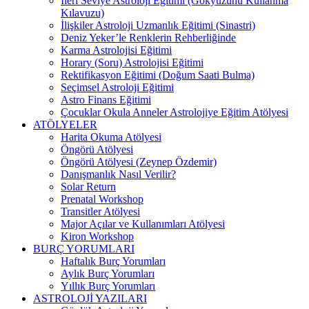
İleri Seviye Astroloji Eğitimi (Gökyüzünü Kullanma
Kılavuzu)
İlişkiler Astroloji Uzmanlık Eğitimi (Sinastri)
Deniz Yeker’le Renklerin Rehberliğinde
Karma Astrolojisi Eğitimi
Horary (Soru) Astrolojisi Eğitimi
Rektifikasyon Eğitimi (Doğum Saati Bulma)
Seçimsel Astroloji Eğitimi
Astro Finans Eğitimi
Çocuklar Okula Anneler Astrolojiye Eğitim Atölyesi
ATÖLYELER
Harita Okuma Atölyesi
Öngörü Atölyesi
Öngörü Atölyesi (Zeynep Özdemir)
Danışmanlık Nasıl Verilir?
Solar Return
Prenatal Workshop
Transitler Atölyesi
Major Açılar ve Kullanımları Atölyesi
Kiron Workshop
BURÇ YORUMLARI
Haftalık Burç Yorumları
Aylık Burç Yorumları
Yıllık Burç Yorumları
ASTROLOJİ YAZILARI