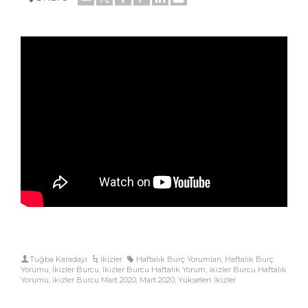
Tuğba Karadayı
İkizler
Haftalık Burç Yorumları
,
Haftalık Burç
Yorumu
,
İkizler Burcu
,
İkizler Burcu Haftalık Yorum
,
ikizler Burcu Haftalık
Yorumu
,
ikizler Burcu Mart 2020
,
Mart 2020
,
Yükselen İkizler