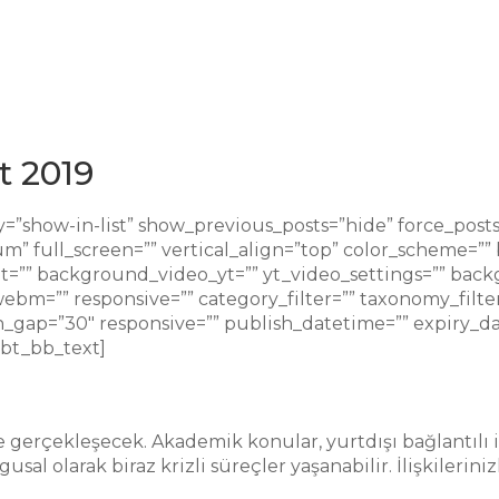
t 2019
=”show-in-list” show_previous_posts=”hide” force_post
 full_screen=”” vertical_align=”top” color_scheme=”
set=”” background_video_yt=”” yt_video_settings=”” ba
=”” responsive=”” category_filter=”” taxonomy_filter
n_gap=”30″ responsive=”” publish_datetime=”” expiry_date
[bt_bb_text]
 gerçekleşecek. Akademik konular, yurtdışı bağlantılı iş
sal olarak biraz krizli süreçler yaşanabilir. İlişkileriniz