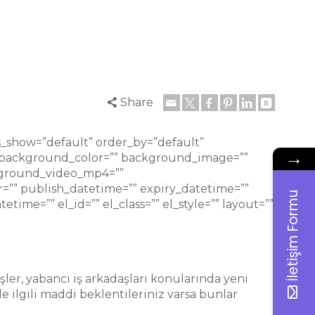
Share
s_show=”default” order_by=”default”
→
” background_color=”” background_image=””
ckground_video_mp4=””
=”” publish_datetime=”” expiry_datetime=””
İletişim Formu
time=”” el_id=”” el_class=”” el_style=”” layout=””
ler, yabancı iş arkadaşları konularında yeni
le ilgili maddi beklentileriniz varsa bunlar