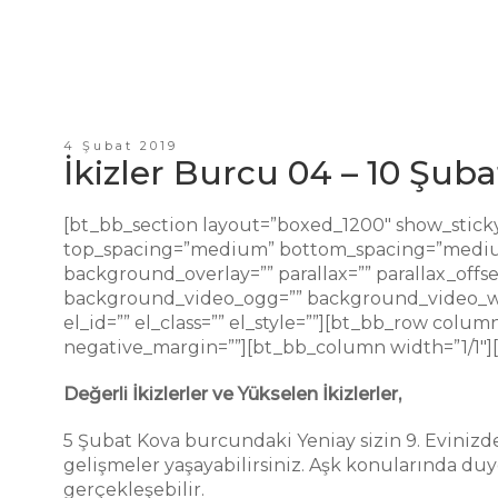
4 Şubat 2019
İkizler Burcu 04 – 10 Şuba
[bt_bb_section layout=”boxed_1200″ show_sticky
top_spacing=”medium” bottom_spacing=”medium”
background_overlay=”” parallax=”” parallax_off
background_video_ogg=”” background_video_webm
el_id=”” el_class=”” el_style=””][bt_bb_row colum
negative_margin=””][bt_bb_column width=”1/1″]
Değerli İkizlerler ve Yükselen İkizlerler,
5 Şubat Kova burcundaki Yeniay sizin 9. Evinizde
gelişmeler yaşayabilirsiniz. Aşk konularında duygu
gerçekleşebilir.