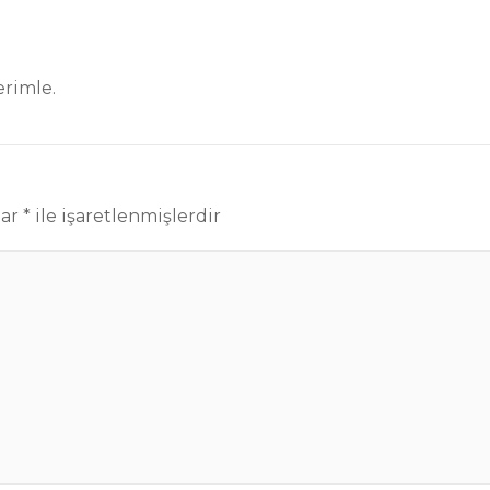
erimle.
lar
*
ile işaretlenmişlerdir