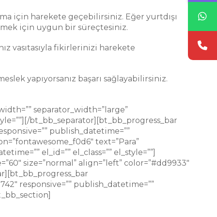
laşma için harekete geçebilirsiniz. Eğer yurtdışı
irmek için uygun bir süreçtesiniz.
nız vasıtasıyla fikirlerinizi harekete
eslek yapıyorsanız başarı sağlayabilirsiniz.
width=”” separator_width=”large”
tyle=””][/bt_bb_separator][bt_bb_progress_bar
responsive=”” publish_datetime=””
icon=”fontawesome_f0d6″ text=”Para”
time=”” el_id=”” el_class=”” el_style=””]
”60″ size=”normal” align=”left” color=”#dd9933″
bar][bt_bb_progress_bar
d742″ responsive=”” publish_datetime=””
t_bb_section]