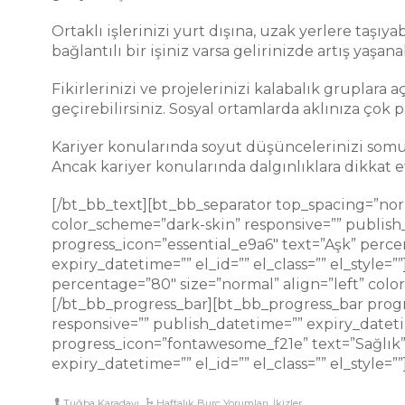
Ortaklı işlerinizi yurt dışına, uzak yerlere taşıya
bağlantılı bir işiniz varsa gelirinizde artış yaşa
Fikirlerinizi ve projelerinizi kalabalık gruplara aç
geçirebilirsiniz. Sosyal ortamlarda aklınıza çok p
Kariyer konularında soyut düşüncelerinizi somuta 
Ancak kariyer konularında dalgınlıklara dikkat 
[/bt_bb_text][bt_bb_separator top_spacing=”nor
color_scheme=”dark-skin” responsive=”” publish_d
progress_icon=”essential_e9a6″ text=”Aşk” perce
expiry_datetime=”” el_id=”” el_class=”” el_styl
percentage=”80″ size=”normal” align=”left” color
[/bt_bb_progress_bar][bt_bb_progress_bar progr
responsive=”” publish_datetime=”” expiry_datetim
progress_icon=”fontawesome_f21e” text=”Sağlık”
expiry_datetime=”” el_id=”” el_class=”” el_style
Tuğba Karadayı
Haftalık Burç Yorumları
,
İkizler