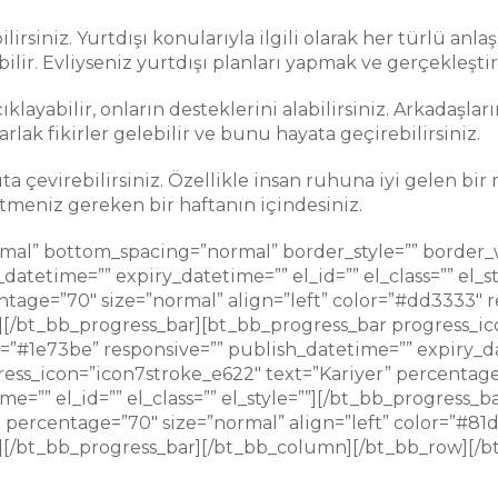
bilirsiniz. Yurtdışı konularıyla ilgili olarak her türlü an
nabilir. Evliyseniz yurtdışı planları yapmak ve gerçekleşt
ıklayabilir, onların desteklerini alabilirsiniz. Arkadaşları
arlak fikirler gelebilir ve bunu hayata geçirebilirsiniz.
çevirebilirsiniz. Özellikle insan ruhuna iyi gelen bir m
etmeniz gereken bir haftanın içindesiniz.
mal” bottom_spacing=”normal” border_style=”” border_
atetime=”” expiry_datetime=”” el_id=”” el_class=”” el_s
ntage=”70″ size=”normal” align=”left” color=”#dd3333″ 
e=””][/bt_bb_progress_bar][bt_bb_progress_bar progress_
=”#1e73be” responsive=”” publish_datetime=”” expiry_date
ess_icon=”icon7stroke_e622″ text=”Kariyer” percentage=
e=”” el_id=”” el_class=”” el_style=””][/bt_bb_progress_
 percentage=”70″ size=”normal” align=”left” color=”#81
=””][/bt_bb_progress_bar][/bt_bb_column][/bt_bb_row][/b