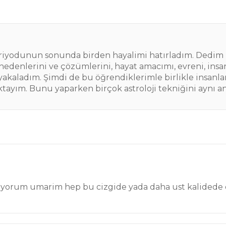
periyodunun sonunda birden hayalimi hatırladım. Dedim
 nedenlerini ve çözümlerini, hayat amacımı, evreni, insa
akaladım. Şimdi de bu öğrendiklerimle birlikle insanl
tayım. Bunu yaparken birçok astroloji tekniğini aynı 
okuyorum umarim hep bu cizgide yada daha ust kalidede