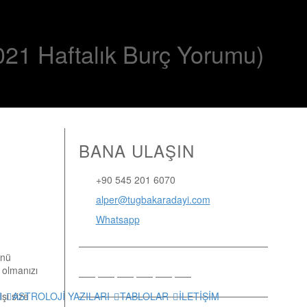
21 Haftalık Burç Yorumu)
BANA ULAŞIN
+90 545 201 6070
alper@tugbakaradayi.com
Whatsapp
ünü
n olmanızı
I
ASTROLOJİ YAZILARI
TABLOLAR
İLETİŞİM
şi size