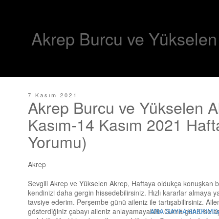
Akrep Burcu ve Yükselen
7 Kasım 2021
Akrep Burcu ve Yükselen A
Kasım-14 Kasım 2021 Hafta
Yorumu)
Akrep
Sevgili Akrep ve Yükselen Akrep, Haftaya oldukça konuşkan baş
kendinizi daha gergin hissedebilirsiniz. Hızlı kararlar almaya ya
tavsiye ederim. Perşembe günü aileniz ile tartışabilirsiniz. Ailen
ANA SAYFA
HAKKIMD
gösterdiğiniz çabayı aileniz anlayamayabilir. Cuma günü ise aşk