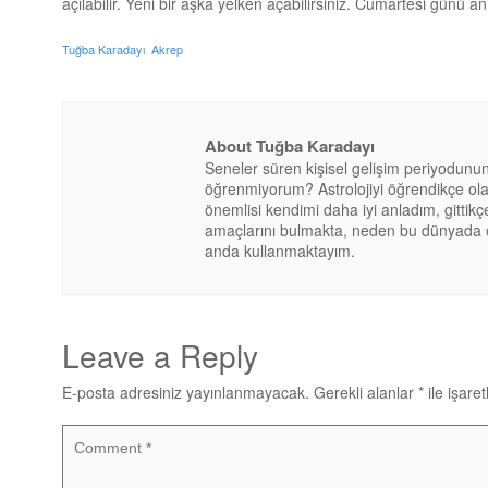
açılabilir. Yeni bir aşka yelken açabilirsiniz. Cumartesi günü an
Tuğba Karadayı
Akrep
About Tuğba Karadayı
Seneler süren kişisel gelişim periyodunu
öğrenmiyorum? Astrolojiyi öğrendikçe olay
önemlisi kendimi daha iyi anladım, gittik
amaçlarını bulmakta, neden bu dünyada old
anda kullanmaktayım.
Leave a Reply
E-posta adresiniz yayınlanmayacak.
Gerekli alanlar
*
ile işare