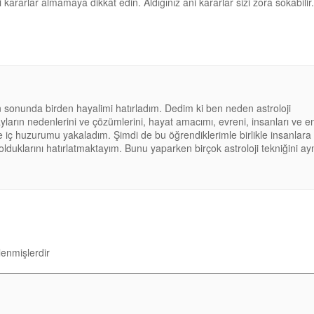
i kararlar almamaya dikkat edin. Aldığınız ani kararlar sizi zora sokabilir.
n sonunda birden hayalimi hatırladım. Dedim ki ben neden astroloji
ların nedenlerini ve çözümlerini, hayat amacımı, evreni, insanları ve e
çe iç huzurumu yakaladım. Şimdi de bu öğrendiklerimle birlikle insanlara
uklarını hatırlatmaktayım. Bunu yaparken birçok astroloji tekniğini ay
tlenmişlerdir