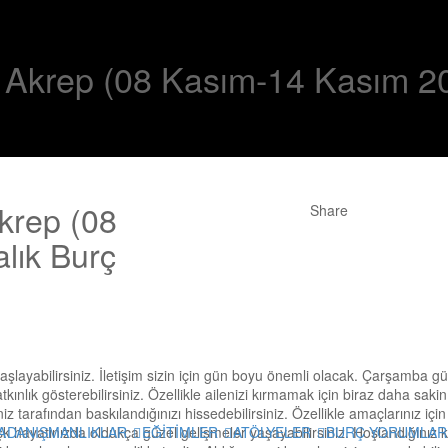
 Akrep (08 Kasım-14 Kasım 20
krep (08
Share
lık Burç
layabilirsiniz. İletişim sizin için gün boyu önemli olacak. Çarşamba g
tkınlık gösterebilirsiniz. Özellikle ailenizi kırmamak için biraz daha saki
iz tarafından baskılandığınızı hissedebilirsiniz. Özellikle amaçlarınız için
A
DANIŞMANLIKLAR
EĞİTİMLER
ATÖLYELER
BURÇ YORUMLAR
 hayatınızda oldukça güzel gelişmeler yaşayabilirsiniz. Hoşlandığınız ki