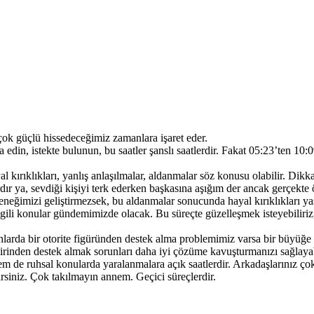
ok güçlü hissedeceğimiz zamanlara işaret eder.
in, istekte bulunun, bu saatler şanslı saatlerdir. Fakat 05:23’ten 10:09
yal kırıklıkları, yanlış anlaşılmalar, aldanmalar söz konusu olabilir. D
rdır ya, sevdiği kişiyi terk ederken başkasına aşığım der ancak gerçekte 
eğimizi geliştirmezsek, bu aldanmalar sonucunda hayal kırıklıkları yaş
 ilgili konular gündemimizde olacak. Bu süreçte güzelleşmek isteyebiliriz
lanlarda bir otorite figüründen destek alma problemimiz varsa bir büyüğ
irinden destek almak sorunları daha iyi çözüme kavuşturmanızı sağlayab
 de ruhsal konularda yaralanmalara açık saatlerdir. Arkadaşlarınız çok f
irsiniz. Çok takılmayın annem. Geçici süreçlerdir.