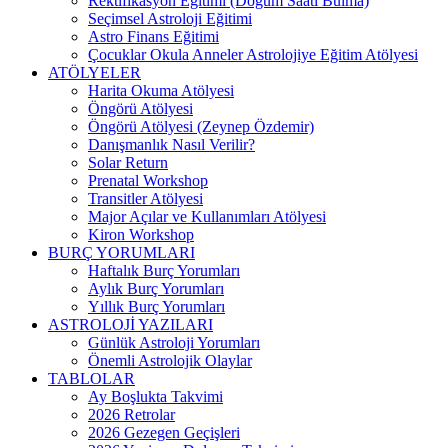
Rektifikasyon Eğitimi (Doğum Saati Bulma)
Seçimsel Astroloji Eğitimi
Astro Finans Eğitimi
Çocuklar Okula Anneler Astrolojiye Eğitim Atölyesi
ATÖLYELER
Harita Okuma Atölyesi
Öngörü Atölyesi
Öngörü Atölyesi (Zeynep Özdemir)
Danışmanlık Nasıl Verilir?
Solar Return
Prenatal Workshop
Transitler Atölyesi
Major Açılar ve Kullanımları Atölyesi
Kiron Workshop
BURÇ YORUMLARI
Haftalık Burç Yorumları
Aylık Burç Yorumları
Yıllık Burç Yorumları
ASTROLOJİ YAZILARI
Günlük Astroloji Yorumları
Önemli Astrolojik Olaylar
TABLOLAR
Ay Boşlukta Takvimi
2026 Retrolar
2026 Gezegen Geçişleri