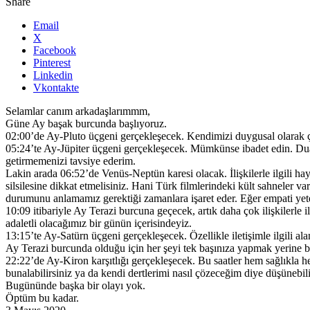
Share
Email
X
Facebook
Pinterest
Linkedin
Vkontakte
Selamlar canım arkadaşlarımmm,
Güne Ay başak burcunda başlıyoruz.
02:00’de Ay-Pluto üçgeni gerçekleşecek. Kendimizi duygusal olarak ç
05:24’te Ay-Jüpiter üçgeni gerçekleşecek. Mümkünse ibadet edin. Dua ed
getirmemenizi tavsiye ederim.
Lakin arada 06:52’de Venüs-Neptün karesi olacak. İlişkilerle ilgili ha
silsilesine dikkat etmelisiniz. Hani Türk filmlerindeki kült sahneler va
durumunu anlamamız gerektiği zamanlara işaret eder. Eğer empati yeten
10:09 itibariyle Ay Terazi burcuna geçecek, artık daha çok ilişkilerle
adaletli olacağımız bir günün içerisindeyiz.
13:15’te Ay-Satürn üçgeni gerçekleşecek. Özellikle iletişimle ilgili a
Ay Terazi burcunda olduğu için her şeyi tek başınıza yapmak yerine b
22:22’de Ay-Kiron karşıtlığı gerçekleşecek. Bu saatler hem sağlıkla hem
bunalabilirsiniz ya da kendi dertlerimi nasıl çözeceğim diye düşünebil
Bugününde başka bir olayı yok.
Öptüm bu kadar.