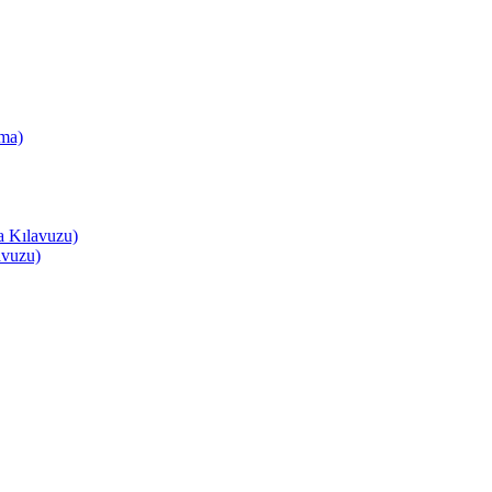
ma)
a Kılavuzu)
avuzu)