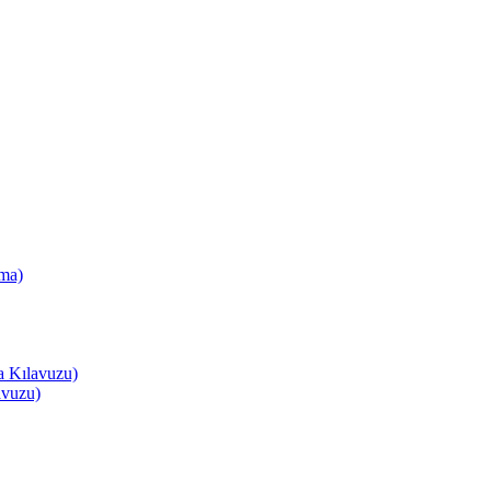
ma)
a Kılavuzu)
avuzu)