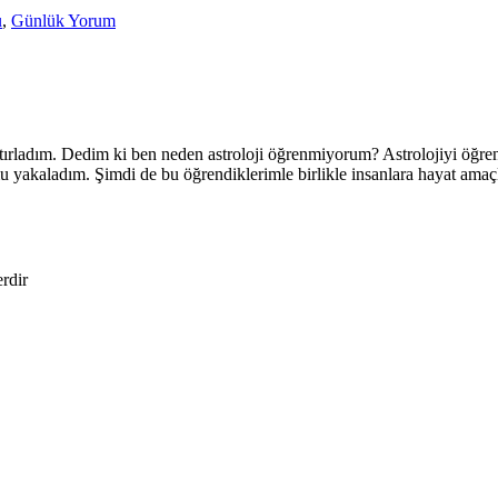
u
,
Günlük Yorum
tırladım. Dedim ki ben neden astroloji öğrenmiyorum? Astrolojiyi öğren
mu yakaladım. Şimdi de bu öğrendiklerimle birlikle insanlara hayat ama
erdir