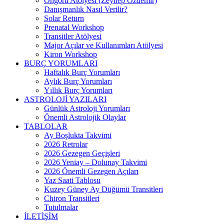
Öngörü Atölyesi (Zeynep Özdemir)
Danışmanlık Nasıl Verilir?
Solar Return
Prenatal Workshop
Transitler Atölyesi
Major Açılar ve Kullanımları Atölyesi
Kiron Workshop
BURÇ YORUMLARI
Haftalık Burç Yorumları
Aylık Burç Yorumları
Yıllık Burç Yorumları
ASTROLOJİ YAZILARI
Günlük Astroloji Yorumları
Önemli Astrolojik Olaylar
TABLOLAR
Ay Boşlukta Takvimi
2026 Retrolar
2026 Gezegen Geçişleri
2026 Yeniay – Dolunay Takvimi
2026 Önemli Gezegen Açıları
Yaz Saati Tablosu
Kuzey Güney Ay Düğümü Transitleri
Chiron Transitleri
Tutulmalar
İLETİŞİM