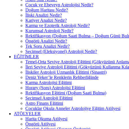
Çocuk ve Ebeveyn Astrolojisi Nedir?
Doğum Haritası Nedir?
İlişki Analizi Nedir?
Kariyer Analizi Nedir?
Karma ve Ezoterik Astroloji Nedir?
Kurumsal Astroloji Nedir?
Rektifikasyon (Doğum Saati Bulma – Doğum Günü Bul
Öngörü Analizi Nedir?
Tek Soru Analizi Nedir?
Seçimsel (Eleksiyonel) Astroloji Nedir?
EĞİTİMLER
Temel-Orta Seviye Astroloji Eğitimi (Gökyüzünü Anlam
İleri Seviye Astroloji Eğitimi (Gökyüzünü Kullanma Kıl
İlişkiler Astroloji Uzmanlık Eğitimi (Sinastri)
Deniz Yeker’le Renklerin Rehberliğinde
Karma Astrolojisi Eğitimi
Horary (Soru) Astrolojisi Eğitimi
Rektifikasyon Eğitimi (Doğum Saati Bulma)
Seçimsel Astroloji Eğitimi
Astro Finans Eğitimi
Çocuklar Okula Anneler Astrolojiye Eğitim Atölyesi
ATÖLYELER
Harita Okuma Atölyesi
Öngörü Atölyesi