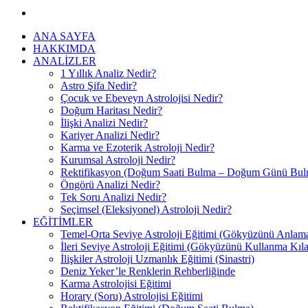
ANA SAYFA
HAKKIMDA
ANALİZLER
1 Yıllık Analiz Nedir?
Astro Şifa Nedir?
Çocuk ve Ebeveyn Astrolojisi Nedir?
Doğum Haritası Nedir?
İlişki Analizi Nedir?
Kariyer Analizi Nedir?
Karma ve Ezoterik Astroloji Nedir?
Kurumsal Astroloji Nedir?
Rektifikasyon (Doğum Saati Bulma – Doğum Günü Bul
Öngörü Analizi Nedir?
Tek Soru Analizi Nedir?
Seçimsel (Eleksiyonel) Astroloji Nedir?
EĞİTİMLER
Temel-Orta Seviye Astroloji Eğitimi (Gökyüzünü Anlam
İleri Seviye Astroloji Eğitimi (Gökyüzünü Kullanma Kıl
İlişkiler Astroloji Uzmanlık Eğitimi (Sinastri)
Deniz Yeker’le Renklerin Rehberliğinde
Karma Astrolojisi Eğitimi
Horary (Soru) Astrolojisi Eğitimi