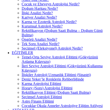
Çocuk ve Ebeveyn Astrolojisi Nedir?
Doğum Haritası Nedir?
İlişki Analizi Nedir?
Kariyer Analizi Nedir?
Karma ve Ezoterik Astroloji Nedir?
Kurumsal Astroloji Nedir?
Rektifikasyon (Doğum Saati Bulma – Doğum Günü
Bulma)
Öngörü Analizi Nedir?
Tek Soru Analizi Nedir?
Seçimsel (Eleksiyonel) Astroloji Nedir?
EĞİTİMLER
Temel-Orta Seviye Astroloji Eğitimi (Gökyüzünü
Anlama Kılavuzu)
İleri Seviye Astroloji Eğitimi (Gökyüzünü Kullanma
Kılavuzu)
İlişkiler Astroloji Uzmanlık Eğitimi (Sinastri)
Deniz Yeker’le Renklerin Rehberliğinde
Karma Astrolojisi Eğitimi
Horary (Soru) Astrolojisi Eğitimi
Rektifikasyon Eğitimi (Doğum Saati Bulma)
Seçimsel Astroloji Eğitimi
Astro Finans Eğitimi
Çocuklar Okula Anneler Astrolojiye Eğitim Atölyesi