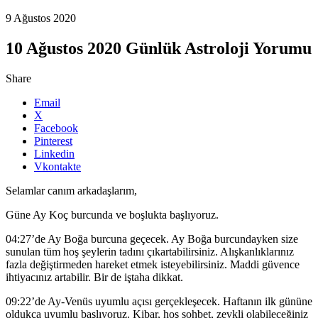
9 Ağustos 2020
10 Ağustos 2020 Günlük Astroloji Yorumu
Share
Email
X
Facebook
Pinterest
Linkedin
Vkontakte
Selamlar canım arkadaşlarım,
Güne Ay Koç burcunda ve boşlukta başlıyoruz.
04:27’de Ay Boğa burcuna geçecek. Ay Boğa burcundayken size
sunulan tüm hoş şeylerin tadını çıkartabilirsiniz. Alışkanlıklarınız
fazla değiştirmeden hareket etmek isteyebilirsiniz. Maddi güvence
ihtiyacınız artabilir. Bir de iştaha dikkat.
09:22’de Ay-Venüs uyumlu açısı gerçekleşecek. Haftanın ilk gününe
oldukça uyumlu başlıyoruz. Kibar, hoş sohbet, zevkli olabileceğiniz