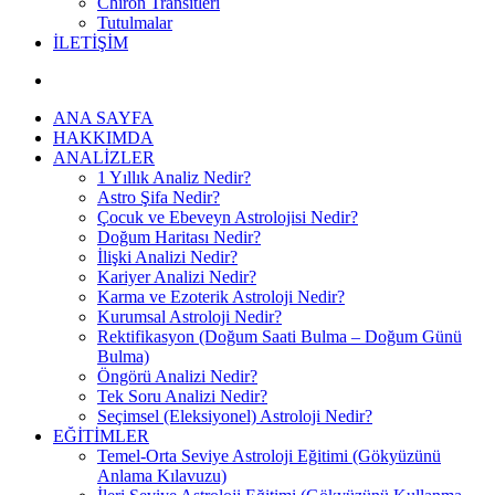
Chiron Transitleri
Tutulmalar
İLETİŞİM
ANA SAYFA
HAKKIMDA
ANALİZLER
1 Yıllık Analiz Nedir?
Astro Şifa Nedir?
Çocuk ve Ebeveyn Astrolojisi Nedir?
Doğum Haritası Nedir?
İlişki Analizi Nedir?
Kariyer Analizi Nedir?
Karma ve Ezoterik Astroloji Nedir?
Kurumsal Astroloji Nedir?
Rektifikasyon (Doğum Saati Bulma – Doğum Günü
Bulma)
Öngörü Analizi Nedir?
Tek Soru Analizi Nedir?
Seçimsel (Eleksiyonel) Astroloji Nedir?
EĞİTİMLER
Temel-Orta Seviye Astroloji Eğitimi (Gökyüzünü
Anlama Kılavuzu)