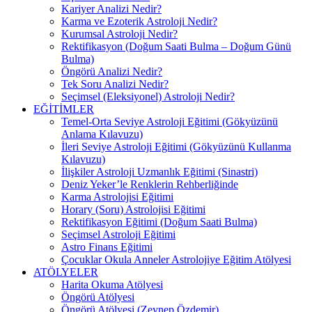
Kariyer Analizi Nedir?
Karma ve Ezoterik Astroloji Nedir?
Kurumsal Astroloji Nedir?
Rektifikasyon (Doğum Saati Bulma – Doğum Günü
Bulma)
Öngörü Analizi Nedir?
Tek Soru Analizi Nedir?
Seçimsel (Eleksiyonel) Astroloji Nedir?
EĞİTİMLER
Temel-Orta Seviye Astroloji Eğitimi (Gökyüzünü
Anlama Kılavuzu)
İleri Seviye Astroloji Eğitimi (Gökyüzünü Kullanma
Kılavuzu)
İlişkiler Astroloji Uzmanlık Eğitimi (Sinastri)
Deniz Yeker’le Renklerin Rehberliğinde
Karma Astrolojisi Eğitimi
Horary (Soru) Astrolojisi Eğitimi
Rektifikasyon Eğitimi (Doğum Saati Bulma)
Seçimsel Astroloji Eğitimi
Astro Finans Eğitimi
Çocuklar Okula Anneler Astrolojiye Eğitim Atölyesi
ATÖLYELER
Harita Okuma Atölyesi
Öngörü Atölyesi
Öngörü Atölyesi (Zeynep Özdemir)