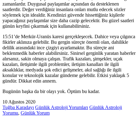
zamanlardır. Duygusal paylaşımlar açısından da desteklenen
saatlerdir. Değer verdiğiniz insanlara onları mutlu edecek sözler
söylemek için idealdir. Kendinizi güvende hissettiğiniz kişilerle
yapacağınız paylaşımlar size daha cazip gelecektir. Bu güzel saatleri
günün keyfini çıkarmak için kullanabilirsiniz.
15:51’de Merkür-Uranüs karesi gerçekleşecek. Dahice veya çılgınca
fikirler aklınıza gelebilir. Bu gergin süreçte önemli olan, dahilikle
delilik arasındaki ince çizgiyi ayarlamaktır. Bu süreçte ani
beklenmedik haberler alabilirsiniz. Sinirsel gerginlik yaratan haberler
alırsanız, sakin olmaya çalışın. Trafik kazaları, şimşekler, uçak
kazaları, iletişimle ilgili problemler, iletişim kanalları ile ilgili
aksaklıklar, medyada şok edici gelişmeler, akıl sağlığı ile ilgili
konular ve teknolojik kazalar gündeme gelebilir. Etkisi yaklaşık 5
gündür. Dikkat edin annem.
Bugünün başka da bir olayı yok. Öptüm bu kadar.
10 Ağustos 2020
Tuğba Karadayı
Günlük Astroloji Yorumları
Günlük Astroloji
Yorumu
,
Günlük Yorum