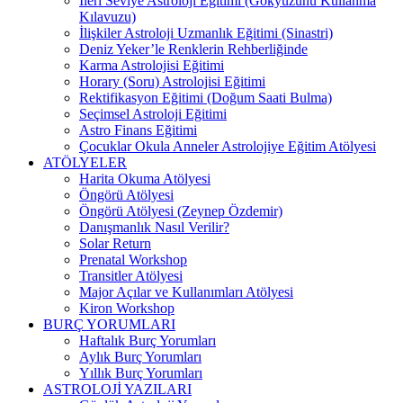
İleri Seviye Astroloji Eğitimi (Gökyüzünü Kullanma
Kılavuzu)
İlişkiler Astroloji Uzmanlık Eğitimi (Sinastri)
Deniz Yeker’le Renklerin Rehberliğinde
Karma Astrolojisi Eğitimi
Horary (Soru) Astrolojisi Eğitimi
Rektifikasyon Eğitimi (Doğum Saati Bulma)
Seçimsel Astroloji Eğitimi
Astro Finans Eğitimi
Çocuklar Okula Anneler Astrolojiye Eğitim Atölyesi
ATÖLYELER
Harita Okuma Atölyesi
Öngörü Atölyesi
Öngörü Atölyesi (Zeynep Özdemir)
Danışmanlık Nasıl Verilir?
Solar Return
Prenatal Workshop
Transitler Atölyesi
Major Açılar ve Kullanımları Atölyesi
Kiron Workshop
BURÇ YORUMLARI
Haftalık Burç Yorumları
Aylık Burç Yorumları
Yıllık Burç Yorumları
ASTROLOJİ YAZILARI